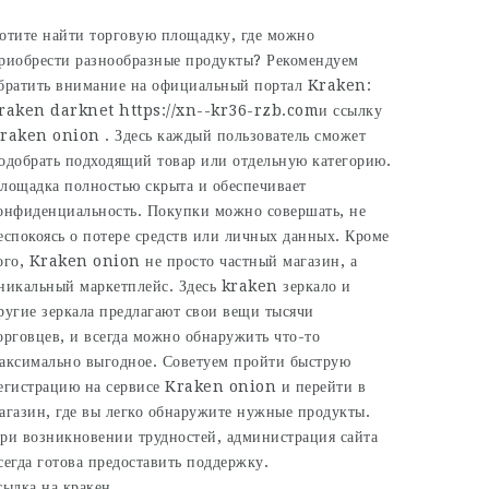
отите найти торговую площадку, где можно
риобрести разнообразные продукты? Рекомендуем
братить внимание на официальный портал Kraken:
raken darknet
https://xn--kr36-rzb.comи ссылку
raken onion . Здесь каждый пользователь сможет
одобрать подходящий товар или отдельную категорию.
лощадка полностью скрыта и обеспечивает
онфиденциальность. Покупки можно совершать, не
еспокоясь о потере средств или личных данных. Кроме
ого, Kraken onion не просто частный магазин, а
никальный маркетплейс. Здесь kraken зеркало и
ругие зеркала предлагают свои вещи тысячи
орговцев, и всегда можно обнаружить что-то
аксимально выгодное. Советуем пройти быструю
егистрацию на сервисе Kraken onion и перейти в
агазин, где вы легко обнаружите нужные продукты.
ри возникновении трудностей, администрация сайта
сегда готова предоставить поддержку.
сылка на кракен