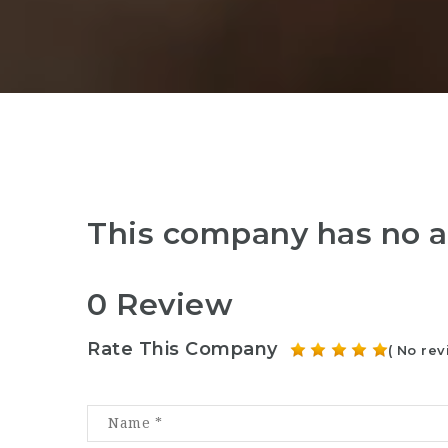
This company has no a
0 Review
Rate This Company
( No rev