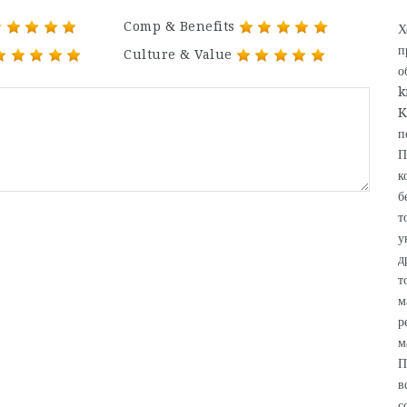
Comp & Benefits
Х
п
Culture & Value
о
k
K
п
П
к
б
т
у
д
т
м
р
м
П
в
с