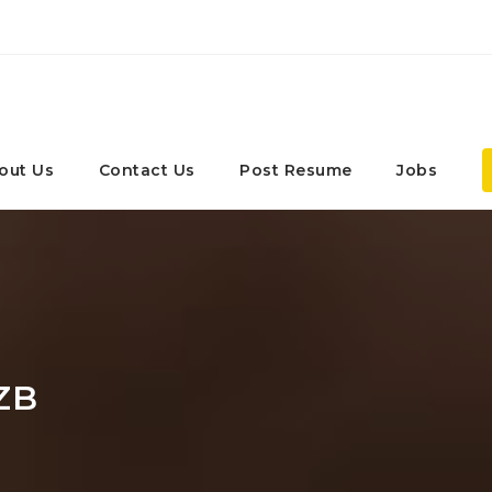
out Us
Contact Us
Post Resume
Jobs
ZB