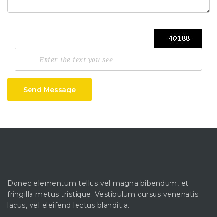
Send Message
Donec elementum tellus vel magna bibendum, et
fringilla metus tristique. Vestibulum cursus venenatis
lacus, vel eleifend lectus blandit a.