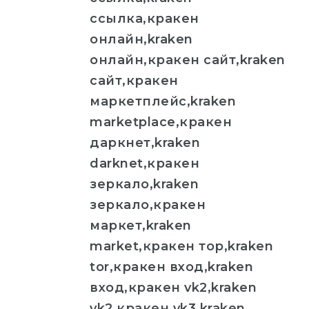
ссылка,кракен
онлайн,kraken
онлайн,кракен сайт,kraken
сайт,кракен
маркетплейс,kraken
marketplace,кракен
даркнет,kraken
darknet,кракен
зеркало,kraken
зеркало,кракен
маркет,kraken
market,кракен тор,kraken
tor,кракен вход,kraken
вход,кракен vk2,kraken
vk2,кракен vk3,kraken