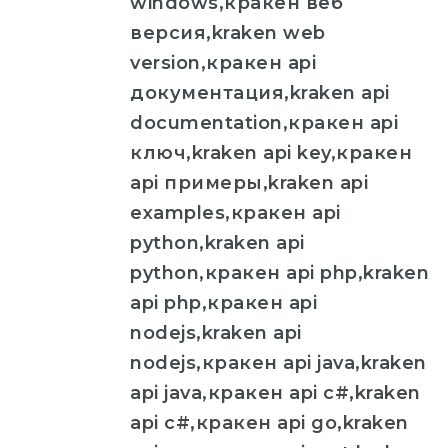
windows,кракен веб
версия,kraken web
version,кракен api
документация,kraken api
documentation,кракен api
ключ,kraken api key,кракен
api примеры,kraken api
examples,кракен api
python,kraken api
python,кракен api php,kraken
api php,кракен api
nodejs,kraken api
nodejs,кракен api java,kraken
api java,кракен api c#,kraken
api c#,кракен api go,kraken