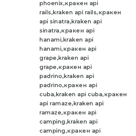
phoenix,кракен api
rails,kraken api rails,кракен
api sinatra,kraken api
sinatra,кракен api
hanami,kraken api
hanami,кракен api
grape,kraken api
grape,кракен api
padrino,kraken api
padrino,кракен api
cuba,kraken api cuba,кракен
api ramaze,kraken api
ramaze,кракен api
camping,kraken api
camping,кракен api