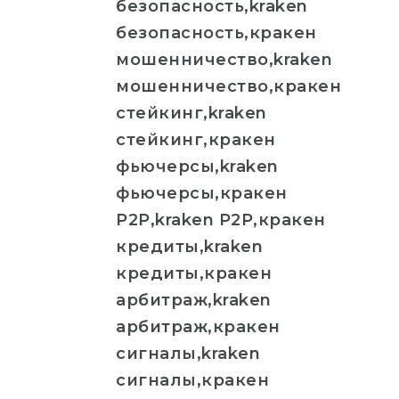
безопасность,kraken
безопасность,кракен
мошенничество,kraken
мошенничество,кракен
стейкинг,kraken
стейкинг,кракен
фьючерсы,kraken
фьючерсы,кракен
P2P,kraken P2P,кракен
кредиты,kraken
кредиты,кракен
арбитраж,kraken
арбитраж,кракен
сигналы,kraken
сигналы,кракен