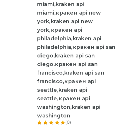
miami,kraken api
miami,кракен api new
york,kraken api new
york,кракен api
philadelphia,kraken api
philadelphia,кракен api san
diego,kraken api san
diego,кракен api san
francisco,kraken api san
francisco,кракен api
seattle,kraken api
seattle,кракен api
washington,kraken api
washington
(0)