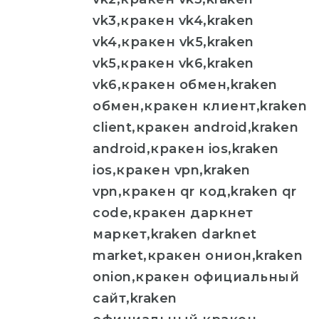
vk3,кракен vk4,kraken
vk4,кракен vk5,kraken
vk5,кракен vk6,kraken
vk6,кракен обмен,kraken
обмен,кракен клиент,kraken
client,кракен android,kraken
android,кракен ios,kraken
ios,кракен vpn,kraken
vpn,кракен qr код,kraken qr
code,кракен даркнет
маркет,kraken darknet
market,кракен онион,kraken
onion,кракен официальный
сайт,kraken