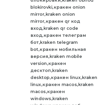
блокировки,kraken obhod
blokirovki,кракен onion
mirror,kraken onion
mirror,кракен qr код
вход,kraken qr code
вход,кракен телеграм
бот,kraken telegram
bot,кракен мобильная
версия,kraken mobile
version,кракен
десктоп,kraken
desktop,кракен linux,kraken
linux,кракен macos,kraken
macos,кракен
windows,kraken