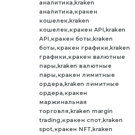
аналитика,kraken
аналитика,кракен
кошелек,kraken
кошелек,кракен API,kraken
API,кракен боты,kraken
боты,кракен графики,kraken
графики,кракен валютные
пары,kraken валютные
пары,кракен лимитные
ордера,kraken лимитные
ордера,кракен
маржинальная
торговля,kraken margin
trading,кракен спот,kraken
spot,кракен NFT,kraken