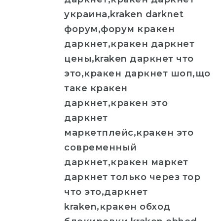
украина,kraken darknet
форум,форум кракен
даркнет,кракен даркнет
цены,kraken даркнет что
это,кракен даркнет шоп,що
таке кракен
даркнет,кракен это
даркнет
маркетплейс,кракен это
современный
даркнет,кракен маркет
даркнет только через тор
что это,даркнет
kraken,кракен обход